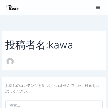
検
内
索
容
対
を
象:
ス
キ
ッ
プ
投稿者名:kawa
お探しのコンテンツを見つけられませんでした。検索をお
試しください。