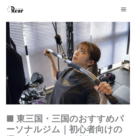
内
容
を
ス
キ
ッ
プ
■ 東三国・三国のおすすめパ
ーソナルジム｜初心者向けの